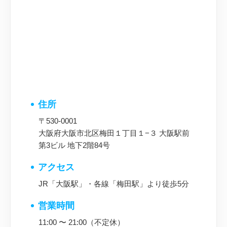
DOM入口の階段を下
2
ります
DOM（マルイ大宮店）2階入口の
住所
すぐそばにある階段を降りて、1
〒530-0001
宝くじ売り場
階
に向かいます。
大阪府大阪市北区梅田１丁目１−３ 大阪駅前
第3ビル 地下2階84号
アクセス
宝くじ売り場から隣
3
JR「大阪駅」・各線「梅田駅」より徒歩5分
のビルへ
営業時間
11:00 〜 21:00（不定休）