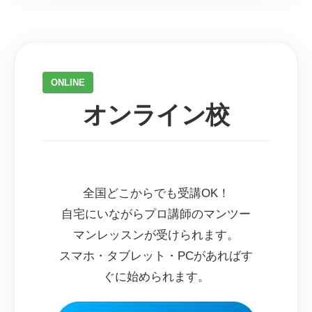
黄色い看板のスポーツ店のすぐ
ONLINE
TAISHIN BUILDING 泰伸
横に
ビル
オンライン校
と書かれたビルの入り口が
あります。
中にエレベーターがありますの
5階
で、
へ上がりましょう。
全国どこからでも受講OK！
自宅にいながらプロ講師のマンツー
マンレッスンが受けられます。
スマホ・タブレット・PCがあればす
受付で予約名をお伝
5
ぐに始められます。
えください