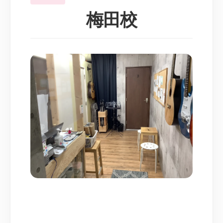
JR大宮駅の西口を出
1
ます
梅田校
大宮駅のコンコースから2階デッ
キ（立体歩道）を出ましょう。
アルシェ
目の前に
が見えます。
DOM
右方向へ進み、
を目指しま
しょう。