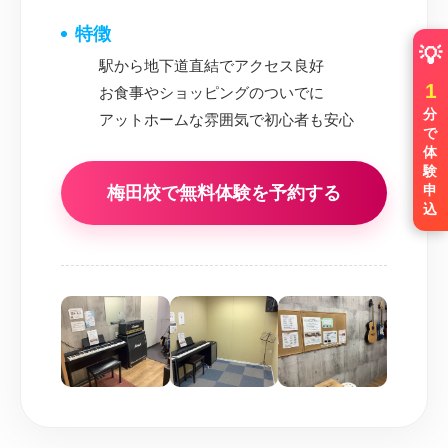
特徴
💡
駅から地下道直結でアクセス良好
1
お食事やショッピングのついでに
分
アットホームな雰囲気で初心者も安心
1階の宝くじ売り場を左手に見る
で
体
と、目の前に黄色い看板のスポ
験
ーツ用品店があります。
申
梅田校で無料体験を予約する
込
その奥へ進みましょう。
濃いグレーのビルに
4
入ります