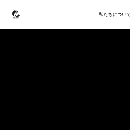
私たちについ
スクール事業
簡単に
【無料判定ツール】
るツー
ファルセットとは？
ッカ
「裏声やミックスと
の違い」も解説