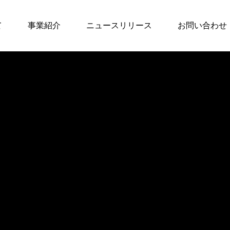
て
事業紹介
ニュースリリース
お問い合わせ
スクール事業
【2026年最新】大宮
でおすすめのボイト
レ教室8選！料金・口
コミ徹底比較